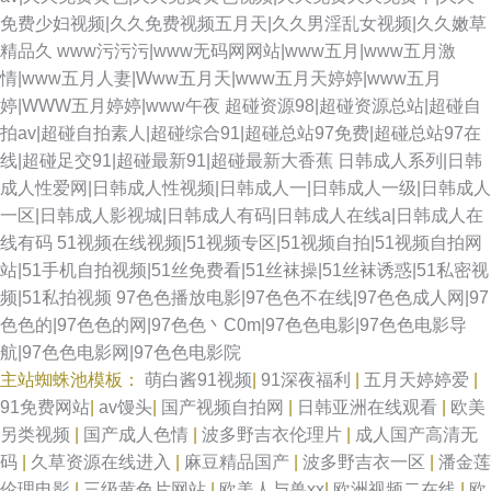
免费少妇视频|久久免费视频五月天|久久男淫乱女视频|久久嫩草
精品久
www污污污|www无码网网站|www五月|www五月激
情|www五月人妻|Www五月天|www五月天婷婷|www五月
婷|WWW五月婷婷|www午夜
超碰资源98|超碰资源总站|超碰自
拍av|超碰自拍素人|超碰综合91|超碰总站97免费|超碰总站97在
线|超碰足交91|超碰最新91|超碰最新大香蕉
日韩成人系列|日韩
成人性爱网|日韩成人性视频|日韩成人一|日韩成人一级|日韩成人
一区|日韩成人影视城|日韩成人有码|日韩成人在线a|日韩成人在
线有码
51视频在线视频|51视频专区|51视频自拍|51视频自拍网
站|51手机自拍视频|51丝免费看|51丝袜操|51丝袜诱惑|51私密视
频|51私拍视频
97色色播放电影|97色色不在线|97色色成人网|97
色色的|97色色的网|97色色丶C0m|97色色电影|97色色电影导
航|97色色电影网|97色色电影院
主站蜘蛛池模板：
萌白酱91视频
|
91深夜福利
|
五月天婷婷爱
|
91免费网站
|
av馒头
|
国产视频自拍网
|
日韩亚洲在线观看
|
欧美
另类视频
|
国产成人色情
|
波多野吉衣伦理片
|
成人国产高清无
码
|
久草资源在线进入
|
麻豆精品国产
|
波多野吉衣一区
|
潘金莲
伦理电影
|
三级黄色片网站
|
欧美人与兽xx
|
欧洲视频二在线
|
欧