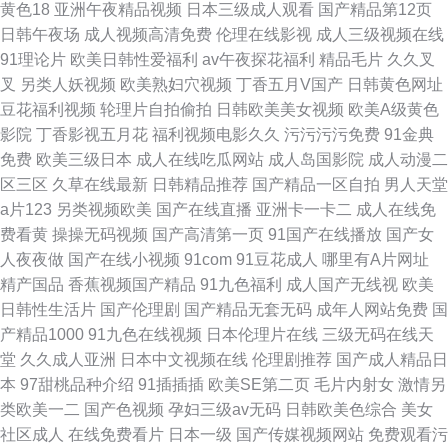
黄色18
亚洲午夜精品视频
日本三级成人观看
国产精品第12页
日韩午夜场
成人视频高清免费
伦理在线影视
成人三级视频在线
91理论片
欧美日韩性爱福利
av午夜探花福利
精品毛片
久久叉
叉
另类人妖视频
欧美熟妇穴视频
丁香五月V国产
日韩黄色网址
豆花福利视频
轮理片自拍偷拍
日韩欧美美女视频
欧美A级黄色
影院
丁香影视五月花
福利视频电影久久
污污污污免费
91金典
免费
欧美三级日本
成人在线吃瓜网站
成人岛国影院
成人动漫二
区三区
久草在线最新
日韩精品推荐
国产精品一区自拍
男人天堂
a片123
另类视频欧美
国产在线直播
亚洲卡一卡二
成人在线免
费看黄
操操无码视频
国产高清第一页
91国产在线播放
国产女
人夜夜做
国产在线小视频
91com
91豆花成人
哪里有A片网址
精产国品
香蕉视频国产精品
91九色福利
成人国产无线视
欧美
日韩性生活片
国产伦理剧
国产精品无套无码
成年人网站免费
国
产精品1000
91九色在线视频
日本伦理片在线
三级无码在线天
堂
久久成人亚洲
日本中文视频在线
伦理剧推荐
国产成人精品日
本
97甜桃品种介绍
91插插插
欧美SE第二页
毛片内射女
激情另
类欧美一二
国产色视频
孕妇三级av无码
日韩欧美色综合
美女
社区成人
在线免费看片
日本一级
国产传媒视频网站
免费观看污