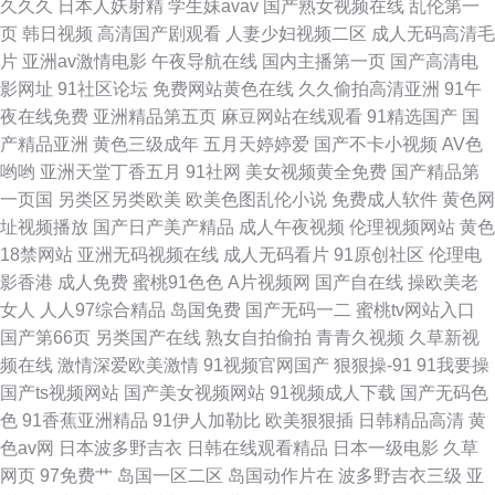
久久久
日本人妖射精
学生妹avav
国产熟女视频在线
乱伦第一
页
韩日视频
高清国产剧观看
人妻少妇视频二区
成人无码高清毛
熟女国产 欧美人兽网站 91黄软件免费版下 欧美三级网站 91网站观看 欧洲亚
片
亚洲av激情电影
午夜导航在线
国内主播第一页
国产高清电
影网址
91社区论坛
免费网站黄色在线
久久偷拍高清亚洲
91午
洲精品人妻 91人妻草 人妻日韩精品中文 91人妻吸奶水91网站 新视觉影院尤
夜在线免费
亚洲精品第五页
麻豆网站在线观看
91精选国产
国
产精品亚洲
黄色三级成年
五月天婷婷爱
国产不卡小视频
AV色
物视频 91国产在线免费观看 午夜精品波多野吉依 人妻中文字幕91 福利日在
哟哟
亚洲天堂丁香五月
91社网
美女视频黄全免费
国产精品第
一页国
另类区另类欧美
欧美色图乱伦小说
免费成人软件
黄色网
线观看 亚洲激情小说网 国模精品视频一区 影音先锋av资源在线 韩日欧美好
址视频播放
国产日产美产精品
成人午夜视频
伦理视频网站
黄色
18禁网站
亚洲无码视频在线
成人无码看片
91原创社区
伦理电
看剧 91福利姬影院
影香港
成人免费
蜜桃91色色
A片视频网
国产自在线
操欧美老
女人
人人97综合精品
岛国免费
国产无码一二
蜜桃tv网站入口
国产第66页
另类国产在线
熟女自拍偷拍
青青久视频
久草新视
频在线
激情深爱欧美激情
91视频官网国产
狠狠操-91
91我要操
国产ts视频网站
国产美女视频网站
91视频成人下载
国产无码色
色
91香蕉亚洲精品
91伊人加勒比
欧美狠狠插
日韩精品高清
黄
色av网
日本波多野吉衣
日韩在线观看精品
日本一级电影
久草
网页
97免费艹
岛国一区二区
岛国动作片在
波多野吉衣三级
亚