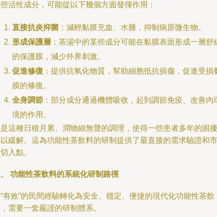
這些活性成分，可能從以下幾個方面發揮作用：
直接抗炎抑菌
：減輕黏膜充血、水腫，抑制病原微生物。
形成保護層
：茶湯中的某些成分可能在黏膜表面形成一層舒
的保護膜，減少外界刺激。
促進修復
：提供抗氧化物質，幫助細胞抵抗損傷，促進受損
膜的修復。
全身調節
：部分成分通過機體吸收，起到調節免疫、改善內
境的作用。
正是這種日積月累、潤物細無聲的調理，使得一些患者多年的困
得以緩解。這為功能性茶飲料的研制提供了最直接的需求驗證和
場切入點。
二、 功能性茶飲料的系統化研制路徑
將“有效”的民間經驗轉化為安全、穩定、便捷的現代化功能性茶飲
料，需要一套嚴謹的研制體系。