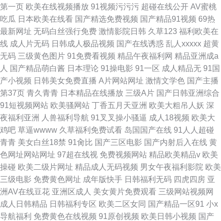
第一页
欧美在线视频播放
91视频污污污
超碰在线公开
AV蜜桃
吃瓜
日本欧美在线看
国产精选免费视频
国产精品91视频
69热
最新网址
无码白丝强行免费
激情影院日韩
久草123
福利欧美在
线
成人片无码
日韩成人极品视频
国产在线诱惑
乱人xxxxx
超黄
无码
三级黄色图片
91免费看视频
精品午夜福利网
精品亚洲成a
人
国产精品萌白酱
日本理论
91操电影
91一区
成人精品无
91国
产小视频
日韩美女免费直播
A片网站网址
激情文学色
国产主播
第37页
青久青青
日本精品在线播放
三级A片
国产日韩亚洲综合
91短视频网站
欧美骚网站
丁香五月天亚洲
欧美大粗吊人妖
深
夜福利亚洲
人兽福利导航
91叉叉操小骚逼
成人18视频
欧美大
鸡吧
草逼wwww
久草福利免费试看
岛国国产在线
91人人超碰
青青
美女白丝18禁
91肏比
国产三区电影
国产内射后入在线
黄
色网址网站网址
97超在线视
免费视频网站
精品欧美精品v
欧美
操碰
欧美二级片网址
精品成人无码视频
男女午夜福利影院
欧美
三级电影
免费黄色网址
成年版快手
日韩福利无码
四虎四房
亚
洲AV在线豆花
亚洲区成人
美女黄片免费观看
三级网站视频网
成人日韩精品
日韩福利专区
欧美二区女同
国产精品一区91
小x
导航福利
免费黄色在线视频
91原创视频
欧美日韩小视频
国产