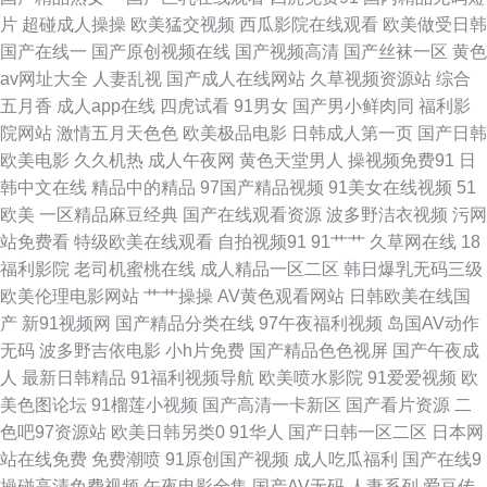
片
超碰成人操操
欧美猛交视频
西瓜影院在线观看
欧美做受日韩
美成人免费专区 91黄色视频网址 福利影院啪啪啪AV 91在线官网 九一福利黄
国产在线一
国产原创视频在线
国产视频高清
国产丝袜一区
黄色
av网址大全
人妻乱视
国产成人在线网站
久草视频资源站
综合
色 四虎剧院永久 熟女共享97 91视频porn蝌蚪 a福利在线啊 91麻豆精产国品
五月香
成人app在线
四虎试看
91男女
国产男小鲜肉同
福利影
院网站
激情五月天色色
欧美极品电影
日韩成人第一页
国产日韩
久久国产精品69 欧色图久 91性视频网 不卡三区 TS赵恩静 黄色W网站 女优
欧美电影
久久机热
成人午夜网
黄色天堂男人
操视频免费91
日
韩中文在线
精品中的精品
97国产精品视频
91美女在线视频
51
电影 91黑丝自慰 91社在线观看精品 91在线视频福利 日韩国产在线 无码不
欧美
一区精品麻豆经典
国产在线观看资源
波多野洁衣视频
污网
站免费看
特级欧美在线观看
自拍视频91
91艹艹
久草网在线
18
卡熟妇 一区二区不卡国产 91黄色网页 91社黄网 超碰免费91 高清无码一本
福利影院
老司机蜜桃在线
成人精品一区二区
韩日爆乳无码三级
欧美伦理电影网站
艹艹操操
AV黄色观看网站
日韩欧美在线国
二本 福利姬网址欧美 97欧美浮力 日本欧美视频 91精品免费视频在线观看 国
产
新91视频网
国产精品分类在线
97午夜福利视频
岛国AV动作
无码
波多野吉依电影
小h片免费
国产精品色色视屏
国产午夜成
产精品久久精品久久 日韩三级在线资源 91污网站 91超碰人妻 国产精品久久
人
最新日韩精品
91福利视频导航
欧美喷水影院
91爱爱视频
欧
美色图论坛
91榴莲小视频
国产高清一卡新区
国产看片资源
二
亚 午夜成人 91tv视频 国产黄色免费性交 蜜桃视频免费在线观看 日韩精品首
色吧97资源站
欧美日韩另类0
91华人
国产日韩一区二区
日本网
站在线免费
免费潮喷
91原创国产视频
成人吃瓜福利
国产在线9
页 午夜剧场爱爱 91福利网站在线观看 91制作视频在线 操碰91V 另类先锋变
操碰高清免费视频
午夜电影全集
国产AV无码
人妻系列
爱豆传