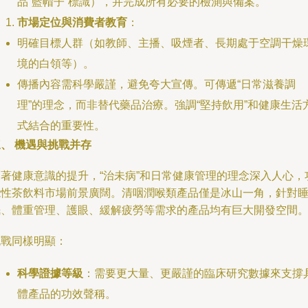
品“藍帽子”標識），并完成所有必要的檢測與備案。
市場定位與消費者教育
：
明確目標人群（如教師、主播、吸煙者、長期處于空調干燥
境的白領等）。
傳播內容需科學嚴謹，避免夸大宣傳。可傳遞“日常滋養調
理”的理念，而非替代藥品治療。強調“堅持飲用”和健康生活
式結合的重要性。
、 機遇與挑戰并存
隨著健康意識的提升，“治未病”和日常健康管理的理念深入人心，
能性茶飲料市場前景廣闊。清咽潤喉類產品僅是冰山一角，針對
眠、體重管理、護眼、緩解疲勞等需求的產品均有巨大開發空間
挑戰同樣明顯：
科學證據等級
：需要更大量、更嚴謹的臨床研究數據來支撐
體產品的功效聲稱。