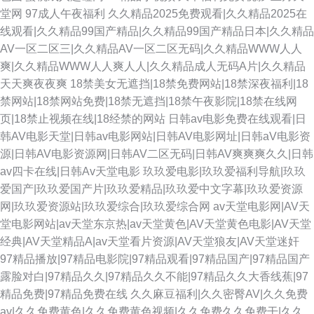
堂网
97成人午夜福利
久久精品2025免费观看|久久精品2025在
线观看|久久精品99国产精品|久久精品99国产精品日本|久久精品
AV一区二区三|久久精品AV一区二区无码|久久精品WWW人人
爽|久久精品WWW人人爽人人|久久精品成人无码A片|久久精品
天天爽夜夜爽
18禁美女无遮挡|18禁免费网站|18禁深夜福利|18
禁网站|18禁网站免费|18禁无遮挡|18禁午夜影院|18禁在线网
页|18禁止视频在线|18经禁的网站
日韩av电影免费在线观看|日
韩AV电影天堂|日韩av电影网站|日韩AV电影网址|日韩aV电影资
源|日韩AV电影资源网|日韩AV二区无码|日韩AV爽爽爽久久|日韩
av四卡在线|日韩Av天堂电影
玖玖爱电影|玖玖爱福利导航|玖玖
爱国产|玖玖爱国产片|玖玖爱精品|玖玖爱中文字幕|玖玖爱资源
网|玖玖爱资源站|玖玖爱综合|玖玖爱综合网
av天堂电影网|AV天
堂电影网站|av天堂东京热|av天堂黄色|AV天堂黄色电影|AV天堂
经典|AV天堂精品A|av天堂看片资源|AV天堂狼友|AV天堂迷奸
97精品播放|97精品电影院|97精品观看|97精品国产|97精品国产
露脸对白|97精品久久|97精品久久不能|97精品久久大香线蕉|97
精品免费|97精品免费在线
久久麻豆福利|久久密臀AV|久久免费
av|久久免费黄色|久久免费黄色视频|久久免费久久免费干|久久