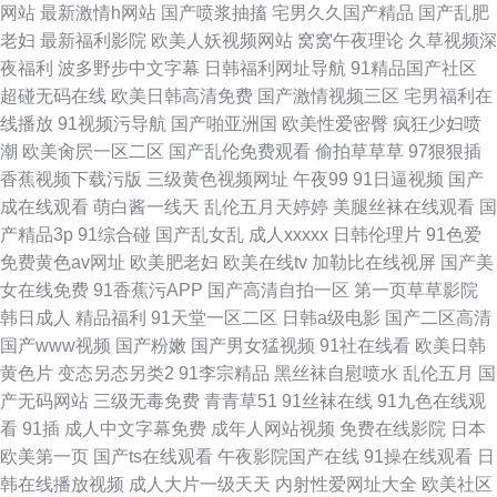
网站
最新激情h网站
国产喷浆抽搐
宅男久久国产精品
国产乱肥
老妇
最新福利影院
欧美人妖视频网站
窝窝午夜理论
久草视频深
夜福利
波多野步中文字幕
日韩福利网址导航
91精品国产社区
超碰无码在线
欧美日韩高清免费
国产激情视频三区
宅男福利在
线播放
91视频污导航
国产啪亚洲国
欧美性爱密臀
疯狂少妇喷
潮
欧美肏屄一区二区
国产乱伦免费观看
偷拍草草草
97狠狠插
香蕉视频下载污版
三级黄色视频网址
午夜99
91日逼视频
国产
成在线观看
萌白酱一线天
乱伦五月天婷婷
美腿丝袜在线观看
国
产精品3p
91综合碰
国产乱女乱
成人xxxxx
日韩伦理片
91色爱
免费黄色av网址
欧美肥老妇
欧美在线tv
加勒比在线视屏
国产美
女在线免费
91香蕉污APP
国产高清自拍一区
第一页草草影院
韩日成人
精品福利
91天堂一区二区
日韩a级电影
国产二区高清
国产www视频
国产粉嫩
国产男女猛视频
91社在线看
欧美日韩
黄色片
变态另态另类2
91李宗精品
黑丝袜自慰喷水
乱伦五月
国
产无码网站
三级无毒免费
青青草51
91丝袜在线
91九色在线观
看
91插
成人中文字幕免费
成年人网站视频
免费在线影院
日本
欧美第一页
国产ts在线观看
午夜影院国产在线
91操在线观看
日
韩在线播放视频
成人大片一级天天
内射性爱网址大全
欧美社区