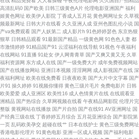
在线
精品免费看
人人看操碰
午夜伦理电影网
久久国自产拍精品
高清乱码0
国产欧美
日韩三级黄色A片
伦理电影亚洲国产
福利
航网址 九一视频在线视频 www九九热 人妻日韩精品中文 91亚洲精华 男人
姬黄色网址
欧美伊人影院
丁香成人五月花
黄色网网址女
久草视
频最新网址
日韩大片在线看
久久亚洲人成
亚州色图乱伦小说
国
天堂综合网 91国产导航 黄视在观看费自黄 肏屄蝌蚪制片厂 岛国网址 五月丁
产va免费观看
国产人妖第二
成人影片h
91色婷婷瑟色
东京热狠
狠草
日韩精品观看
91最新国产精品
一级黄色网
91色色人妻
都
香影视 91无码导航 九一色交 91福利资源站 国产专区中文字幕 亚洲先锋AV
市激情婷婷
91精品国产91
云涩福利在线导航
91视色
午夜福利
在线网站
91直播
91处女
伊人网青青草
国产又爽又黄又无
久草
无码高清 1024视频在线一区 国产精品第页 深爱激情五月网 91秦先生在线
福利资源网
东方成人在线
国产一级免费大片
成年免费视频网站
国产在线播放网站
亚洲日本视频
淫淫网网
成人影视国产在线
深
黄色欧美日韩 91大神视频在线播放网站 国产一区综合 亚洲精品无码一区二
夜福利网址
欧美在线免费看
日夜夜欧美
国产大片中文字幕
国产
片91
操久婷婷
91视频你懂得
黄色三级片毛片
免费电影片
日韩
区 A片共享资源吧 欧美日韩成人精品 91纯爱版 福利社17p 日韩素人导航 激
欧美爱爱
成人亚洲区
欧美性16
成人色情黄片在线
在线观看亚
洲精品
国产热综合
久草网视频在线看
午夜精品网影院
伦理片完
情丁香社区 日韩干狠狠 A片共享资源吧 海角社区在线视频福利 91韩国成人
整版
黄视网站在线播放
国产片自拍
国产在线91
AV亚洲网址
国
产经典三级在线
丁香婷婷五月综合
五月花亚洲综合
国产影院第
TV 午夜视频三区 99在线老司机福利 人人操免费手机观看 91制作室白乳 人
一页
乱码欧美孕交
超碰在线艹
日本在线护士
黄色三级免费网址
香港电影伦理片
91黄色电影
亚洲一区成人视频
国产福利电影
妻丰满精品一区 91蜜臀不卡 91豆花 狼人久操 91麻豆桃色免费看 男人色情