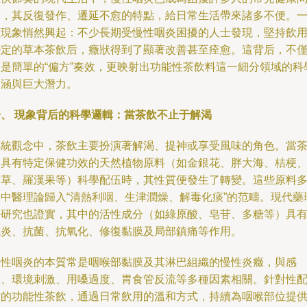
題，其反復發作、遷延不愈的特點，給日常生活帶來諸多不便。
種現象悄然興起：不少長期受慢性咽炎困擾的人士發現，堅持飲
特定的草本茶飲后，癥狀得到了顯著改善甚至痊愈。這背后，不
僅是簡單的“偏方”奏效，更映射出功能性茶飲料這一細分領域的科
內涵與巨大潛力。
一、 現象背后的科學邏輯：當茶飲不止于解渴
傳統觀念中，茶飲主要扮演著解渴、提神或享受風味的角色。當
與具有特定保健功效的天然植物原料（如金銀花、胖大海、桔梗
甘草、羅漢果等）科學配伍時，其性質便發生了轉變。這些原料
被中醫理論歸入“清熱利咽、生津潤燥、解毒化痰”的范疇。現代藥
學研究也證實，其中的活性成分（如綠原酸、皂苷、多糖等）具
抗炎、抗菌、抗氧化、修復黏膜及局部鎮痛等作用。
慢性咽炎的本質常是咽喉部黏膜及其淋巴組織的慢性炎癥，與感
染、環境刺激、用嗓過度、胃食管反流等多種因素相關。針對性
方的功能性茶飲，通過日常飲用的溫和方式，持續為咽喉部位提