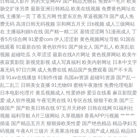
日韩成人影片
男的天堂网AV
国产精品尤物在
免费a一毛片
欧美
肠交扩张另类
最新亚洲日韩精品
欧美在线视频
免费黄色网址在
天堂 国产精自拍 精品老司机999 95看片亚洲伦理片 欧美日免费专区 黄射网
线
主播第一页
丁香五月网
性爱东京热
草逼视频78
国产成人免
费无码
高清日韩无码视频
宗和网五月天
日b视频
成人三级网站
站 91大茄子 国产黄a三级大片 影音先锋丝袜美脚 久草成人在线观看 日韩专
在
主播福利姬h在线
国产精一精二区
基情涩涩网
51漫画成人
丁
香5月综合网
91爱爱com
伊人涩涩射
黄色视频网址导航
91国在
区第三页 91大片免费看 亚洲三级网站网址 阿v视频网站 成人精品国产精品
线观看
91最新自拍
黄色软件91
国产操女人
国产乱人
欧美乱欲
视频
超碰吃瓜
久草涩涩
最新在线A片网址
黄色视屏网站
欧美午
国产区福利 亚洲色图1p 成人奶妈免费观看 婷婷五六月天 成人在线超碰91 日
夜寂寞影院
新视觉影视
成人写真福利
欧美内射网址
日本中文字
幕无码
97日穴网
成人免费在线
精品国产免费观看
国产不卡高
韩首页 成人午夜福利在线 探花电影免费观看 成人性爱午夜福利网 色综合国
清
91av在线播放
91制作传媒
岛国av资源
超碰91资源
国产乱一
乱二乱三
日韩美女直播
91尤物69
蜜桃午夜激情
免费伦理电影
产成人 91碰碰碰 老司机视频入口 91tv成人短视频 俺去啦视频官网 91爱爱社
日本电影伦理片
黄瓜视频成人
性爱婷婷
爱豆在线看
麻豆影院爱
爱
成人软件视频
午夜宅男在线
91专区在线
狠狠干欧美
国产三
区欧美女同 国产二区视频 91cn在线视频 黑丝美女白虎 91n在线看 国产α自
级国产
国产欧美日韩在线
97五月天婷婷
日韩在线网
91福利社
视频
福利导航
A片三级网站
久草视频8
香蕉APP污视频
艹艹艹
怕 影音先锋每日AV 国产成人精品久久 91视频网在线 日本韩国久久 91视频
插逼
国产精品五月天
狠狠操欧美性爱
国产绝色精品
精品孕妇无
码视频
午夜A片三级片
天美果冻传媒
久久国产成人精品
精品93
大全在线观看 免费美女三级网址 91管方传谋免费线观看 另类人妖伦 91视频