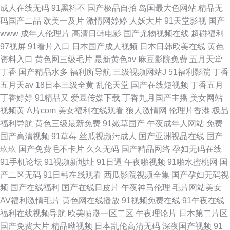
成人在线无码
91黑料不
国产极品自拍
岛国最大色网站
精品无
码国产二品
欧美一及片
激情网婷婷
人妖大片
91天堂影视
国产
www
成年人伦理片
高清日韩电影
国产尤物视频在线
超碰福利
97视屏
91看片入口
日本国产成人视频
日本日韩欧美在线
黄色
资料入口
黄色网三级毛片
最新黄色av
麻豆影院免费
五月天堂
丁香
国产精品水多
福利所导航
三级视频网站J
51福利影院
丁香
五月天av
18日本三级全黄
乱伦天堂
国产在线短视频
丁香五月
丁香婷婷
91精品又
爱豆传媒下载
丁香九月国产主播
美女网站
视频黄
A片com
美女福利在线观看
狼人激情网
伦理片香港
极品
福利导航
黄色三级最新免费
91嫩草国产
午夜成年人网站
免费
国产高清视频
91草莓
丝瓜视频污成人
国产亚洲视品在线
国产
玖玖
国产免费毛不卡片
久久无码
国产精品网络
孕妇无码在线
91手机论坛
91视频新地址
91日逼
午夜啪视频
91啪水蜜桃网
国
产二区无码
91日韩在线观看
西瓜影院视频全集
国产孕妇无码视
频
国产在线福利
国产在线日皮片
午夜神马伦理
毛片网站美女
AV福利激情毛片
黄色网在线播放
91视频免费在线
91午夜在线
福利在线视频导航
欧美喷潮一区二区
午夜理论片
日本第二片区
国产免费大片
精品呦视频
日本乱伦高清无码
深夜国产视频
91