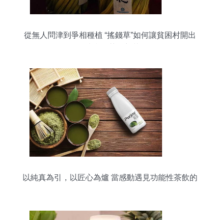
從無人問津到爭相種植 “搖錢草”如何讓貧困村開出
7億產值茶飲新花
以純真為引，以匠心為爐 當感動遇見功能性茶飲的
研發