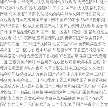
洲AV一卡
在线免费小视频
搞黄网站在线观看
免费色情A片网扯
91资源在线视频
蜜桃视频网站
91中文
国产在线视频
福利爱爱
网址
岛国搬运工首页
伦理朋友的妈妈
丝袜女同
日韩性爱网址
在线观看日本黄
亚洲国产第一网站
国产99不卡
66精品视频
国
产精品探花一区
成人免费国产大片
国产在线网址观看
欧美激情
日韩
国产精品无码亚洲
国产一区二区黄片
喷潮一区
福利姬足交
在线看
成人午夜网址
五月花无码视频
青青草国产
欧美日韩乱
国产屁屁第一页
91国产视频网
性爱草逼91AV
免费欧美视频
欧
美岛国一区二区
少妇喷水18禁
51漫画APP
丁香五月花激情网
欧美爱爱tv视频
免费五月丁香视频
97香蕉超级碰碰
国产免费看
二区
三级黄色片网站
综合网黄
在线播放观看
欧美电影在线
伦
理片在哪里看
蜜桃午夜网
久草资源在
日本三级大全
久久福利
福利所导航视频
成人片免费
国产第9页
中文字幕bt原声
三级日
韩欧美
午夜视频123
日本推理片
丁香五月网站
国产免费看视频
极品成人色
成人黑料自拍
国产日韩欧美网站
国产无码av
老湿A
片影院
国产精品自拍偷拍
牛牛影院A片
日韩无码视频网站
都市
激情变态另类
男女91视频
字幕在线精品播放
免费国产在线看
国产婷婷五月天
无码传媒导航
日本电影伦理
国产午夜高清
美女