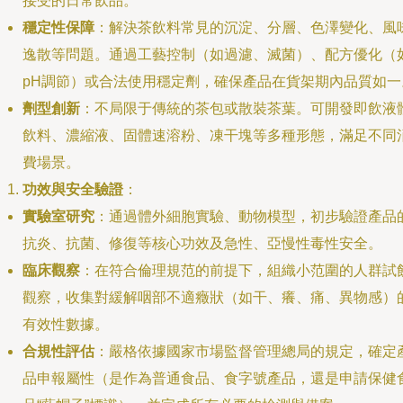
接受的日常飲品。
穩定性保障
：解決茶飲料常見的沉淀、分層、色澤變化、風
逸散等問題。通過工藝控制（如過濾、滅菌）、配方優化（
pH調節）或合法使用穩定劑，確保產品在貨架期內品質如一
劑型創新
：不局限于傳統的茶包或散裝茶葉。可開發即飲液
飲料、濃縮液、固體速溶粉、凍干塊等多種形態，滿足不同
費場景。
功效與安全驗證
：
實驗室研究
：通過體外細胞實驗、動物模型，初步驗證產品
抗炎、抗菌、修復等核心功效及急性、亞慢性毒性安全。
臨床觀察
：在符合倫理規范的前提下，組織小范圍的人群試
觀察，收集對緩解咽部不適癥狀（如干、癢、痛、異物感）
有效性數據。
合規性評估
：嚴格依據國家市場監督管理總局的規定，確定
品申報屬性（是作為普通食品、食字號產品，還是申請保健