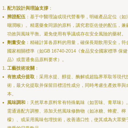
配方設計與理論支撐
：
辨證配伍
：基于中醫理論或現代營養學，明確產品定位（如
咽潤喉）。精選藥食同源的原料，講究君臣佐使的配伍，兼
功效與風味平衡。避免使用有爭議或存在安全風險的藥材。
劑量安全
：精確計算各原料的用量，確保長期飲用安全，符
國家相關標準（如GB 16740-2014《食品安全國家標準 保
品》或普通食品原料要求）。
工藝技術攻關
：
有效成分提取
：采用水提、醇提、酶解或超臨界萃取等現代
術，最大化提取并保留目標活性成分，同時考慮生產效率與
本。
風味調和
：天然草本原料常有特殊氣味（如苦味、青草味）
需通過配方調整、添加天然風味修飾物（如冰糖、蜂蜜、檸
檬）、或采用風味包埋技術，改善適口性，使其成為大眾樂