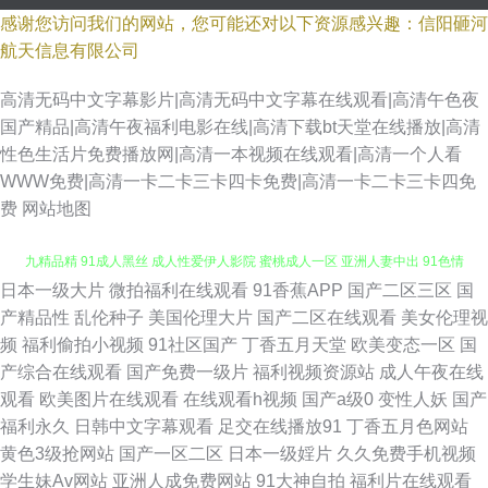
感谢您访问我们的网站，您可能还对以下资源感兴趣：信阳砸河
航天信息有限公司
高清无码中文字幕影片|高清无码中文字幕在线观看|高清午色夜
国产精品|高清午夜福利电影在线|高清下载bt天堂在线播放|高清
性色生活片免费播放网|高清一本视频在线观看|高清一个人看
WWW免费|高清一卡二卡三卡四卡免费|高清一卡二卡三卡四免
费
网站地图
日本一级大片
微拍福利在线观看
91香蕉APP
国产二区三区
国
91孕妇在线观看 有码se www天天撸com 91TVcom豆奶 www91超碰在线 九
产精品性
乱伦种子
美国伦理大片
国产二区在线观看
美女伦理视
频
福利偷拍小视频
91社区国产
丁香五月天堂
欧美变态一区
国
九精品精 91成人黑丝 成人性爱伊人影院 蜜桃成人一区 亚洲人妻中出 91色情
产综合在线观看
国产免费一级片
福利视频资源站
成人午夜在线
观看
欧美图片在线观看
在线观看h视频
国产a级0
变性人妖
国产
影院 国产精品久久… 日韩另类a片 91试在线视频 国产色图av 色综日韩视频
福利永久
日韩中文字幕观看
足交在线播放91
丁香五月色网站
黄色3级抢网站
国产一区二区
日本一级婬片
久久免费手机视频
91内射视频 国产韩国欧美 日韩伦理在线 最新伦理片av 91视频在线资源网
学生妹Av网站
亚洲人成免费网站
91大神自拍
福利片在线观看