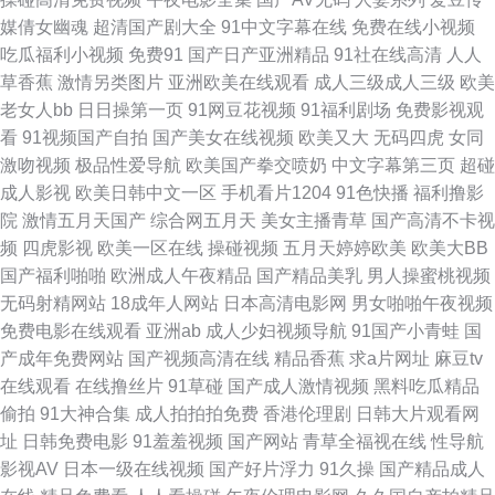
媒倩女幽魂
超清国产剧大全
91中文字幕在线
免费在线小视频
态 91yv在线观看 四虎yy2 在线伦理HD 91啪国产视频 91在线公开视频 大香
吃瓜福利小视频
免费91
国产日产亚洲精品
91社在线高清
人人
草香蕉
激情另类图片
亚洲欧美在线观看
成人三级成人三级
欧美
蕉伊人天堂 五月婷婷激情深爱网 91在线免费观看地址 蜜桃成人免费网站
老女人bb
日日操第一页
91网豆花视频
91福利剧场
免费影视观
看
91视频国产自拍
国产美女在线视频
欧美又大
无码四虎
女同
91n在线视频免费观看 成人五区 人妻人人干av亚洲 91视色 久久午夜剧场 在
激吻视频
极品性爱导航
欧美国产拳交喷奶
中文字幕第三页
超碰
成人影视
欧美日韩中文一区
手机看片1204
91色快播
福利撸影
线不卡av小电影 草莓逼网络 欧美亚性交 91超碰色综合 操逼色播 男人天堂视
院
激情五月天国产
综合网五月天
美女主播青草
国产高清不卡视
频
四虎影视
欧美一区在线
操碰视频
五月天婷婷欧美
欧美大BB
频网 影音先锋成人电影 91制作视频在线 青青久久草AV 91黑丝欧美 AV不卡
国产福利啪啪
欧洲成人午夜精品
国产精品美乳
男人操蜜桃视频
无码射精网站
18成年人网站
日本高清电影网
男女啪啪午夜视频
电影网站 天堂色豆花555 91社久久网 精品热热色色 香蕉视频污在线观看 95
免费电影在线观看
亚洲ab
成人少妇视频导航
91国产小青蛙
国
产成年免费网站
国产视频高清在线
精品香蕉
求a片网址
麻豆tv
看片亚洲伦理片 先锋制服丝袜人妻 福利姬91 日本在线不卡啊 91碰视频 九一
在线观看
在线撸丝片
91草碰
国产成人激情视频
黑料吃瓜精品
偷拍
91大神合集
成人拍拍拍免费
香港伦理剧
日韩大片观看网
精品视频在线观看 亚洲丝浆 99福利姬 男人社区导航 中文字幕人妻熟女人妻
址
日韩免费电影
91羞羞视频
国产网站
青草全福视在线
性导航
影视AV
日本一级在线视频
国产好片浮力
91久操
国产精品成人
玖玖一剧情 91传媒天天看 国产精品超碰在线 日韩综合社区在线观看 91热导