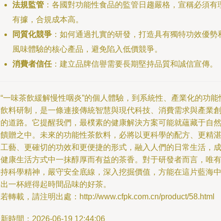
法規監管
：各國對功能性食品的監管日趨嚴格，宣稱必須有
有據，合規成本高。
同質化競爭
：如何通過扎實的研發，打造具有獨特功效優勢
風味體驗的核心產品，避免陷入低價競爭。
消費者信任
：建立品牌信譽需要長期堅持品質和誠信宣傳。
從“一味茶飲緩解慢性咽炎”的個人體驗，到系統性、產業化的功能
茶飲料研制，是一條連接傳統智慧與現代科技、消費需求與產業
新的道路。它提醒我們，最樸素的健康解決方案可能就蘊藏于自
的饋贈之中。未來的功能性茶飲料，必將以更科學的配方、更精
的工藝、更確切的功效和更便捷的形式，融入人們的日常生活，
為健康生活方式中一抹醇厚而有益的茶香。對于研發者而言，唯
秉持科學精神，嚴守安全底線，深入挖掘價值，方能在這片藍海
沏出一杯經得起時間品味的好茶。
若轉載，請注明出處：http://www.cfpk.com.cn/product/58.html
新時間：2026-06-19 12:44:06