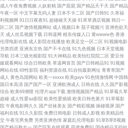
成人午夜免费视频
人妖射精
国产屁屁
国产精品天干天
国产精品
视频 豆花视频网址 日本a爱做 91大神最新地址 AV激情综合网 欧美成人精品
午夜一区
中文字幕无码人妻
日本不卡二区
国产日韩91
久草福
利视频网
91日日夜夜91
超碰碰天天操
91草草酒店视频
韩日一
中文字幕十六区 超碰操人人 久久九九 探花传媒在线 91自慰喷水 人妻熟女视
区二区
国产激情视频网站
成人视频日本
茄子视频污
亚洲色欲天
天
成人丝瓜视频下载
日韩逼网
精东传媒入口
黄wwww色
香港
频一区二区 91免费福利视频 成人小视频资源库 玖玖视频黄色 天堂网
伦理电影在线
成人影院在线播放
欧美足交一区二区
91视频电影
另类四虎
亚洲东京热
国产不卡在线
91九色视频
日本天堂视频
2010aU 91视频国产高清 海角社区avvv 三级网址直接免费 俺去也欧洲综合
导航
日本三级光棍影院
91大神精品
欧美怡红院院二区
爱豆传
媒观看网站
综合日韩欧美
草逼网首页
国产日韩精品91
91视频
男人的天堂理论片 91大神看片网 最新先锋资源av 影音先锋亚洲第9页 精东
网站在线
69性影院
福利资源在线
91自拍最新网址
青青草国产
成人
黄色岛国网站
欧美一xxxxx
欧美gayv
91色情激情网
中国韩
ab 老司机视频入口 激情五月天短篇小说 91情侣视频 青青草视频 亚洲av高
国日本高清
国产国产一区
亚洲欧洲成人
日韩在线
久久国产影视
综合
欧美69潮喷
伦理片app下载
激情视频国产精品
91草莓久草
清在线观看 91视频在线播放网站高清 91九色蝌蚪视频 久草网站 女同另类专
超碰
成人性爱aa影院
欧美性爱插插
欧美日韩色黄片
91草莓影
院
午夜电影网久久
国产丝袜美女
国产精彩视频
操碰视屏
国产
区久 内射校园大片 91一区视频 91茄子豆包色虎 后入妹妹 熟妇偷拍 91色天
福利在线
91久久影院
免费日韩电影
日韩成人影视
欧美精品性
交
午夜宅男免费
另类亚洲色情
家庭乱伦理电影
91草B草B视频
堂 国产和日韩毛片 欧美视频在线观看免费 91九色熟女旧板 东京热com91 欧
国产精品熟女一
国产巨乳在线观看
四虎免费91
国内精品无码短