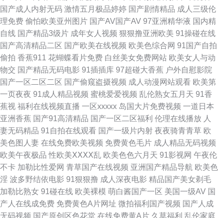
国产成人内射无码
激情五月极品婷婷
国产剧情精品
成人三级伦
无码日啪网 91传媒官网在线观看 wwwav东方av 久久精品黄色 久草亚洲天堂
理免费
偷怕欧美亚州图片
国产AV国产AV
97亚洲精华液
国内精
自线
国产精品3级片
成年女人视频
狠狠撸亚洲欧美
91操碰在线
性爱大香蕉伊人 91老熟女露脸精品 久蕉伊人 99国产精品综合专区 欧日美视
国产高清精品二区
国产欧美在线视频
欧美色综合网
91国产自拍
偷拍
香蕉911
花蝴蝶看片免费
白丝美女免费网站
欧美女人与动
频 激情小说亚洲性图 午夜色网站 91看片永久免费看 国产情侣自拍在线92 婷
物交
国产精品无码电影
91插插库
97超碰大香蕉
户外自慰影院
国产一区二区二区
国产偷窥盗摄视频
成人动漫网站观看
欧美第
婷日韩一区二区三区 97超观视频 色妞干网免费视频网站 91视频在线观看18
一页夜夜
91成人精品视频
蜜桃爱爱视频
乱伦熟女五月天
91香
蕉视
福利在线视频直播
一区xxxxx
岛国大片免费视频
一道日本
成人豆花av 91尤物91视频 大香蕉久操网 av先峰资源网 91淫片电影安装 黄
亚洲香蕉
国产91高清精品
国产一区二区福利
伦理在线播放
人
妻无码精品
91自拍在线观看
国产一级片内射
夜夜骑青青草
欧
色网入口站未满18 日韩欧美国产精码蜜 91成全免费看 超碰WWWcn 久久午
美色图人妻
在线免费欧美视频
免费黄色毛片
成人精品无码视频
欧美午夜极品
性欧美ⅩⅩⅩⅩ乱
欧美色色六月天
91影视网
午夜伦
夜国产精品 深夜网站91 91网免费观看 99无码超碰 91网址在线观看 国产麻
不卡
加勒比性爱网
青草国产在线视频
亚洲国产精品导航
欧美色
淫
波多野结依电影
91狠狠撸
成人深夜电影
精品国产美女剃毛
豆精品在线 av在线资源网站 91巨炮 91豆花官网 操B视频日韩 超碰蜜臀91上
加勒比熟女
91碰在线
欧美裸模
萌白酱国产一区
美国一级AV
国
产人在线成免费
免费黄色A片网址
微拍福利国产视频
国产人成
传 91视频在线观看导航 黑丝视频 色五月婷婷亚洲天堂 91高清图片在线观看
无码视频
国产原创区色花堂
在线免费黄A片
久草福利
乱伦家庭