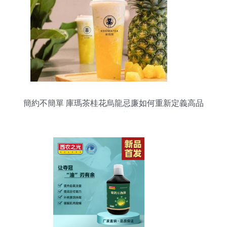
簡約不簡單 庫瑪茶桂花烏龍忌廉如何重新定義高品
質功能性茶飲