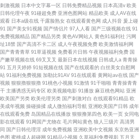
刺激视频
日本中文字幕一区
日韩免费精品视频
日本高清v
欧美
日韩伦理午夜
91碰超免费
亚洲色图网站
精品欧美
成人AV在线
观看
日本a级在线
干露脸熟女
在线观看黄色网
成人抖音
爰上碰
91
国产美女91视频
国产情侣片
97人人看
国产三级视频在线
91
免费视频精品
国产精品另类
黄色AV网站人
黄色91福利社
污网
址18禁
国产高清不卡二区
成人午夜视频免费
欧美激情福利网
国产青青青草
91草逼视频
免费看片日韩
午夜视频福利免费
国
产嫩草视频在线
69叉叉叉
最新日本在线视频
日韩成人a
青青操
91
五月天婷婷
91短视频在线
国产在线观看的
白丝美女自慰网
站
91福利免费视频
加勒比91AV
91在线观看
黄网站av在线
国产
视频
狠狠擼狠狠擼
91桃色小视频
91激情
91干啪啪
青青操青青
干
主播诱惑无码专区
欧美视频电影
91播放
麻豆桃色网站
亚洲
欧美国产另类
欧美伦理另类
国产刺激对白
在线观看91精品
欧
美成年视频
操碰操揉
成人微拍福利导航
亚洲欧美国产日韩
成年
在线观看免费
岛国精品在线播放
狠狠撸第四色
欧美一页
女同电
影在线观看
91网国产尤物在
毛片网站黄色
狼人三级片
高清男
同
国产日韩伦理淫
成年免费视频
亚洲欧美中文视频
东京热亚洲
色图
蜜桃成人超碰网
91精品小视频
久草福利免费视影
五月天