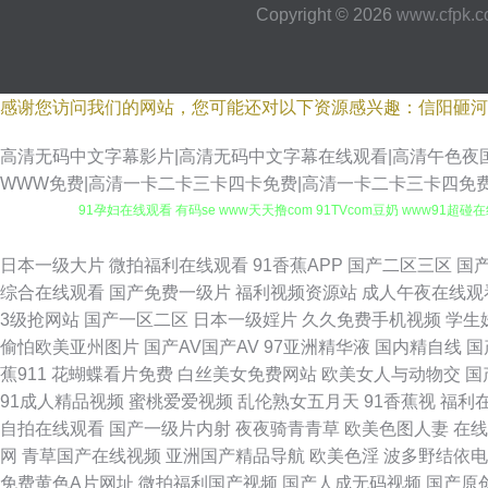
Copyright © 2026
www.cfpk.c
感谢您访问我们的网站，您可能还对以下资源感兴趣：信阳砸河
高清无码中文字幕影片|高清无码中文字幕在线观看|高清午色夜国
WWW免费|高清一卡二卡三卡四卡免费|高清一卡二卡三卡四免
91孕妇在线观看 有码se www天天撸com 91TVcom豆奶 www9
91内射视频 国产韩国欧美 日韩伦理在线 最新伦理片av 91视频在线资
日本一级大片
微拍福利在线观看
91香蕉APP
国产二区三区
国
综合在线观看
国产免费一级片
福利视频资源站
成人午夜在线观
频 激情小说亚洲性图 午夜色网站 91看片永久免费看 国产情侣自拍在线92
3级抢网站
国产一区二区
日本一级婬片
久久免费手机视频
学生
偷怕欧美亚州图片
国产AV国产AV
97亚洲精华液
国内精自线
国
色网入口站未满18 日韩欧美国产精码蜜 91成全免费看 超碰WWWcn 久久
蕉911
花蝴蝶看片免费
白丝美女免费网站
欧美女人与动物交
国
91成人精品视频
蜜桃爱爱视频
乱伦熟女五月天
91香蕉视
福利
91视频在线观看导航 黑丝视频 色五月婷婷亚洲天堂 91高清图片在线观看
自拍在线观看
国产一级片内射
夜夜骑青青草
欧美色图人妻
在线
网
青草国产在线视频
亚洲国产精品导航
欧美色淫
波多野结依电
一区二区 91免费福利视频 成人小视频资源库 玖玖视频黄色 天堂网2010
免费黄色A片网址
微拍福利国产视频
国产人成无码视频
国产原