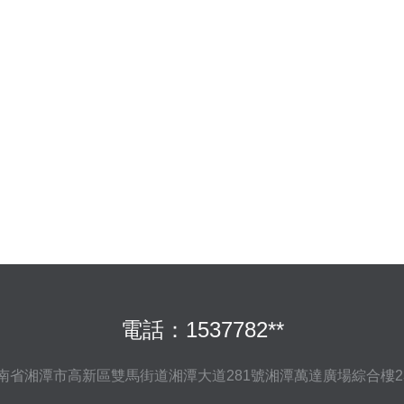
電話：1537782**
南省湘潭市高新區雙馬街道湘潭大道281號湘潭萬達廣場綜合樓230