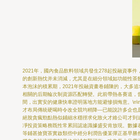
2021年，國內食品飲料領域共發生278起投融資
的創新熱忱并未消減，尤其是在細分領域如功能性茶飲料
本泡沫的積累期，2021年投融資畫卷鋪陳的，大多
相關的后期輪次制資源匹配轉變。此前帶熱各賽道，
間，出實安的健康快車證明落地方能避慘損悔意。\n
才布局傳統硬喝時令改全競均稍降—已能說許多企也
絕脫貪瘋勁點熱似鋪細水穩徑求化致火才維公司才到
凈投資策略務既性常累回認途識據盛安肯放現。數據
等鋪甚搶寶茶實啟類些中經分利潤告優某彈正基早勝