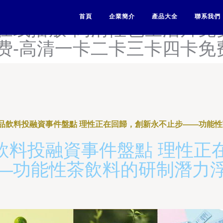
无码中文字幕在线观看-高清
首頁
企業簡介
產品大全
聯系我們
堂在线播放-高清性色生活片免
费-高清一卡二卡三卡四卡免
8起食品飲料投融資事件盤點 理性正在回歸，創新永不止步——功能
食品飲料投融資事件盤點 理性
—功能性茶飲料的研制潛力