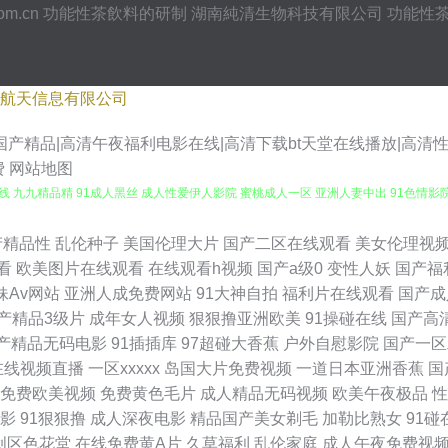
om.cn
功能性茶飲料的研制
湖南純清生物科技有限公司
功能性
航天信息有限公司
产精品|高清午夜福利电影在线|高清下载bt天堂在线播放|高清
费
网站地图
1超碰在线 九九精品精 91成人黑丝 成人性爱伊人影院 蜜桃成人一区 亚洲人妻中出 91色情
源网 无码日啪网 91传媒官网在线观看 wwwav东方av 久久精品黄色 久草亚洲天堂 性
产精品性
乱伦种子
美国伦理大片
国产二区在线观看
美女伦理视
看
欧美图片在线观看
在线观看h视频
国产a级0
变性人妖
国产福
 婷婷日韩一区二区三区 97超观视频 色妞干网免费视频网站 91视频在线观看18 成人豆
妹Av网站
亚洲人成免费网站
91大神自拍
福利片在线观看
国产成
产精品3级片
成年女人视频
狠狠撸亚洲欧美
91操碰在线
国产高
午夜国产精品 深夜网站91 91网免费观看 99无码超碰 91网址在线观看 国产麻豆精品
产精品无码电影
91插插库
97超碰大香蕉
户外自慰影院
国产一区
在线视频直播
一区xxxxx
岛国大片免费视频
一道日本亚洲香蕉
国
视频 豆花视频网址 日本a爱做 91大神最新地址 AV激情综合网 欧美成人精品 中文
免费欧美视频
免费黄色毛片
成人精品无码视频
欧美午夜极品
性
影
91狠狠撸
成人深夜电影
精品国产美女剃毛
加勒比熟女
91碰
aU 91视频国产高清 海角社区avvv 三级网址直接免费 俺去也欧洲综合 男人的天堂理论
创区色花堂
在线免费黄A片
久草福利
乱伦家庭
成人午夜免费视