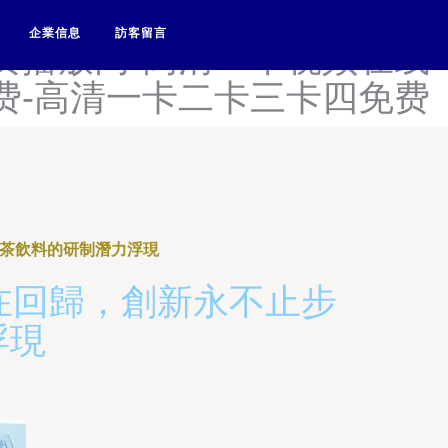
午色夜国产精品-高清午夜福
企業信息
訪客留言
费播放网-高清一本视频在线
费-高清一卡二卡三卡四免费
性茶飲料的研制潛力浮現
正在回歸，創新永不止步
浮現