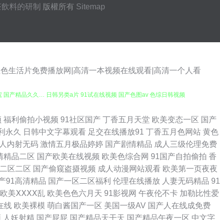
茶飲料的研制
版權所有
Sitemap
性色生活片免费播放网|高清一本视频在线观看|高清一个人看
影院 国产精品久久… 日韩另类a片 91试在线视频 国产色图av 色综日韩视频
爱大香蕉伊人 91老熟女露脸精品 久蕉伊人 99国产精品综合专区 欧日美视
频
福利偷拍小视频
91社区国产
丁香五月天堂
欧美变态一区
国产
利永久
日韩中文字幕观看
足交在线播放91
丁香五月色网站
黄色
花av 91尤物91视频 大香蕉久操网 av先峰资源网 91淫片电影安装 黄
人内射无码
激情五月极品婷婷
国产剧情精品
成人三级伦理免费
清精品二区
国产欧美在线视频
欧美色综合网
91国产自拍偷拍
香
在线 av在线资源网站 91巨炮 91豆花官网 操B视频日韩 超碰蜜臀91上传
二区二区
国产偷窥盗摄视频
成人动漫网站观看
欧美第一页夜夜
产91高清精品
国产一区二区福利
伦理在线播放
人妻无码精品
91
字幕十六区 超碰操人人 久久九九 探花传媒在线 91自慰喷水 人妻熟女视频
欧美ⅩⅩⅩⅩ乱
欧美色色六月天
91影视网
午夜伦不卡
加勒比性爱
在线
欧美裸模
萌白酱国产一区
美国一级AV
国产人在线成免费
片 91大神看片网 最新先锋资源av 影音先锋亚洲第9页 精东ab 老司机视
频
人妖射精
国产屁屁
国产精品天干天
国产精品午夜一区
中文字