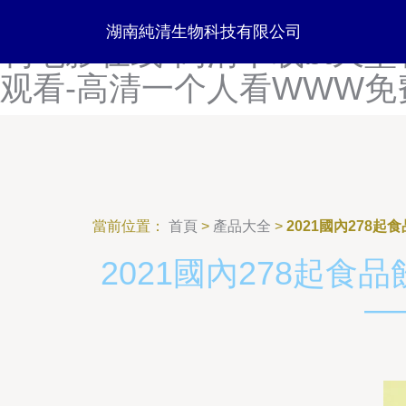
高清无码中文字幕影片-高清
湖南純清生物科技有限公司
利电影在线-高清下载bt天
观看-高清一个人看WWW免
當前位置：
首頁
>
產品大全
>
2021國內27
2021國內278起
—