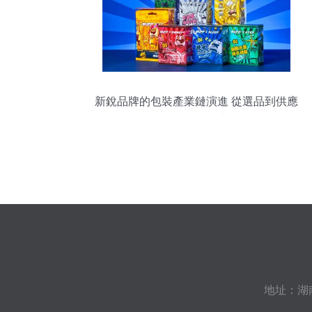
新銳品牌的包裝產業鏈演進 從選品到供應
鏈霸權的思考
地址：湖