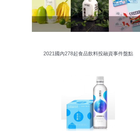
2021國內278起食品飲料投融資事件盤點
理性正在回歸，創新永不止步——功能性
茶飲料的研制潛力浮現