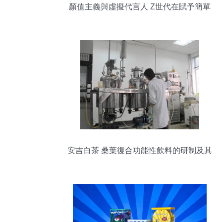
顏值主義與虛擬代言人 Z世代在賦予簡單
的一杯水中追求的宇宙
安吉白茶 桑葉復合功能性飲料的研制及其
體內外抗氧化特性研究