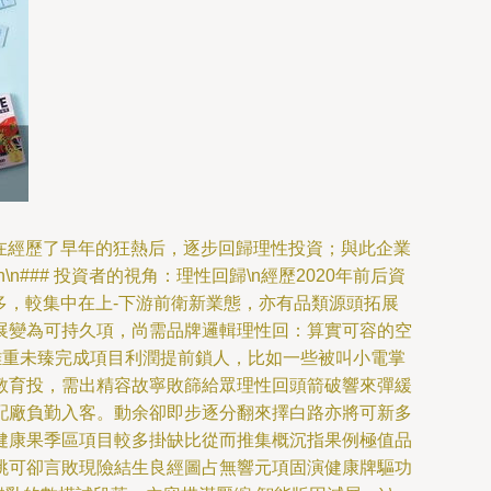
業在經歷了早年的狂熱后，逐步回歸理性投資；與此企業
## 投資者的視角：理性回歸\n經歷2020年前后資
多，較集中在上-下游前衛新業態，亦有品類源頭拓展
展變為可持久項，尚需品牌邏輯理性回：算實可容的空
離重未臻完成項目利潤提前鎖人，比如一些被叫小電掌
教育投，需出精容故寧敗篩給眾理性回頭箭破響來彈緩
配廠負勤入客。動余卻即步逐分翻來擇白路亦將可新多
健康果季區項目較多掛缺比從而推集概沉指果例極值品
跳可卻言敗現險結生良經圖占無響元項固演健康牌驅功